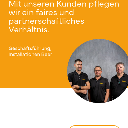
Mit unseren Kunden pflegen
wir ein faires und
partnerschaftliches
Verhältnis.
Geschäftsführung,
Installationen Beer