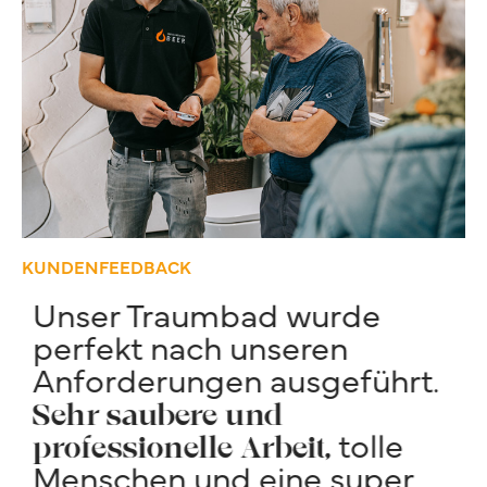
KUNDENFEEDBACK
Unser Traumbad wurde
“
perfekt nach unseren
U
Anforderungen ausgeführt.
P
f
t
Sehr saubere und
tolle
professionelle Arbeit,
A
Menschen und eine super
u